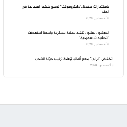
باستثمارات ضخمة..”مايكروسوفت” توسع بنيتها السحابية في
الهند
6 أغسطس، 2026
الحوثيون يعلنون تنفيذ عملية عسكرية واسعة استهدفت
“تحشيدات سعودية”
6 أغسطس، 2026
انخفاض “الراين” يدفع ألمانيا لإعادة ترتيب حركة الشحن
6 أغسطس، 2026