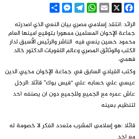
Messenger
Share
Telegram
WhatsApp
Email
Facebook
X
الرائد :انتقد إسلامي مصري بيان النعي الذي اصدرته
جماعة الإحوان المسلمين ممهورا بتوقيع امينها العام
محمود حسين ينعي فيه الناشر والرئيس الأسبق لدار
الكتب والوثائق المصري وعالم اللغويات الدكتور خالد
فهمي.
وكتب القيادي السابق في جماعة الإخوان محيي الدين
عيسي علي حسابه علي “فيس بوك” قائلا :الرجل
عاش عمره مع الجميع وللجميع دون ان يصنفه احد
لتنظيم بعينه
قائلا :هو إسلامى المشرب متعدد الفكر لا خصومة له
مع احد