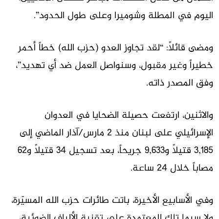
اليوم في المطلة وشوميرا وعلى طول الحدود”.
ومضى قائلاً: “لقد تجاوز العدو (حزب الله) خطاً أحمر
خطيراً وغير مقبول، وسنواصل العمل ضد أي تهديد”،
وفق المصدر ذاته.
والاثنين، ارتفعت حصيلة الضحايا في العدوان
الإسرائيلي على لبنان منذ 2 مارس/آذار الماضي إلى
3,185 قتيلاً و9,633 جريحاً، بعد تسجيل 34 قتيلاً و62
مصاباً خلال 24 ساعة.
وفي الأسابيع الأخيرة، باتت طائرات حزب الله المسيّرة،
ولا سيما تلك المعتمدة على تقنية الألياف الضوئية،