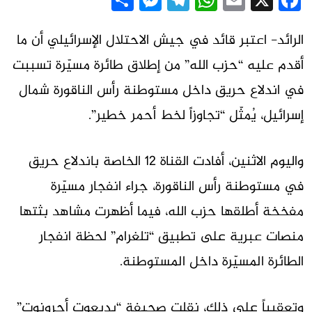
Messenger
Share
Telegram
WhatsApp
Email
Facebook
X
الرائد- اعتبر قائد في جيش الاحتلال الإسرائيلي أن ما
أقدم عليه “حزب الله” من إطلاق طائرة مسيّرة تسببت
في اندلاع حريق داخل مستوطنة رأس الناقورة شمال
إسرائيل، يُمثّل “تجاوزاً لخط أحمر خطير”.
واليوم الاثنين، أفادت القناة 12 الخاصة باندلاع حريق
في مستوطنة رأس الناقورة، جراء انفجار مسيّرة
مفخخة أطلقها حزب الله، فيما أظهرت مشاهد بثتها
منصات عبرية على تطبيق “تلغرام” لحظة انفجار
الطائرة المسيّرة داخل المستوطنة.
وتعقيباً على ذلك، نقلت صحيفة “يديعوت أحرونوت”