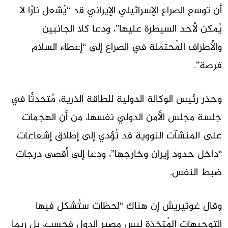
أن توسع الصراع الإسرائيلي الإيراني قد “يُشعل نارًا لا
يُمكن لأحد السيطرة عليها”، ودعا كلا الجانبين
والأطراف المُحتملة في الصراع إلى “إعطاء السلام
فرصة”.
وحذر رئيس الوكالة الدولية للطاقة الذرية، مُتحدثًا في
جلسة مجلس الأمن الدولي نفسها، من أن الهجمات
على المنشآت النووية قد تُؤدي إلى إطلاق إشعاعات
“داخل حدود إيران وخارجها”، ودعا إلى أقصى درجات
ضبط النفس.
وقال غوتيريش إن هناك “لحظات ستُشكل فيها
التوجيهات المُتخذة ليس مصير الدول فحسب، بل ربما